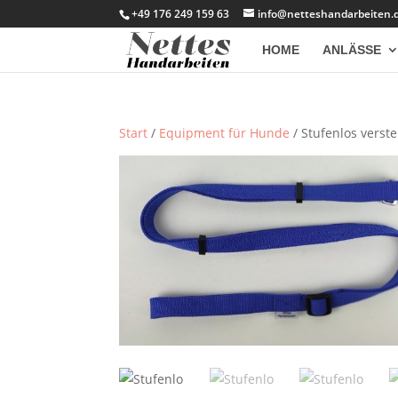
+49 176 249 159 63
info@netteshandarbeiten.
HOME
ANLÄSSE
Start
/
Equipment für Hunde
/ Stufenlos verste