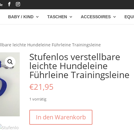
de
BABY / KIND
TASCHEN
ACCESSOIRES
EQU
llbare leichte Hundeleine Führleine Trainingsleine
Stufenlos verstellbare
leichte Hundeleine
Führleine Trainingsleine
€
21,95
1 vorrätig
Stufenlos
In den Warenkorb
verstellbare
leichte
Hundeleine