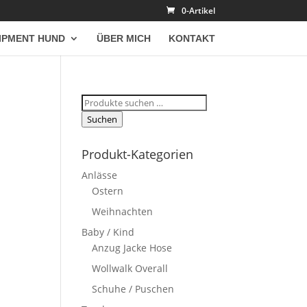
0-Artikel
IPMENT HUND
ÜBER MICH
KONTAKT
Suchen
nach:
Suchen
Produkt-Kategorien
Anlässe
Ostern
Weihnachten
Baby / Kind
Anzug Jacke Hose
Wollwalk Overall
Schuhe / Puschen