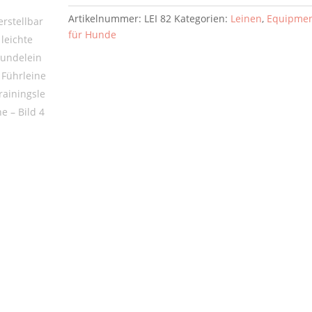
Führleine
Artikelnummer:
LEI 82
Kategorien:
Leinen
,
Equipme
Trainingsleine
für Hunde
Menge