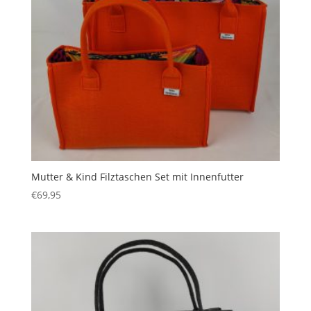
Mutter & Kind Filztaschen Set mit Innenfutter
€
69,95