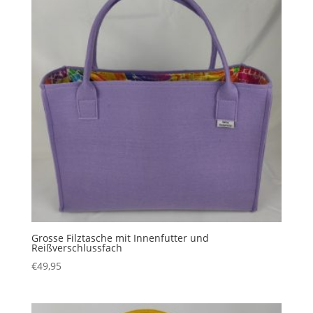
Grosse Filztasche mit Innenfutter und
Reißverschlussfach
€
49,95