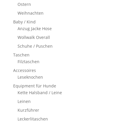
Ostern
Weihnachten
Baby / Kind
Anzug Jacke Hose
Wollwalk Overall
Schuhe / Puschen
Taschen
Filztaschen
Accessoires
Leseknochen
Equipment für Hunde
Kette Halsband / Leine
Leinen
Kurzführer
Leckerlitaschen