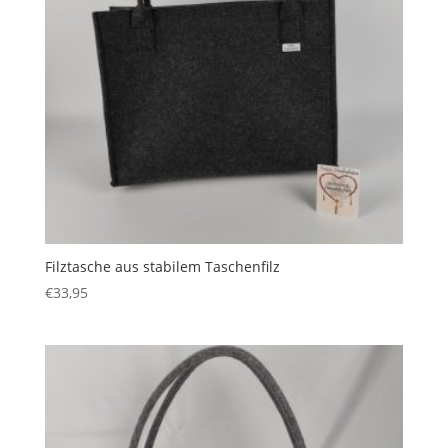
Filztasche aus stabilem Taschenfilz
€
33,95