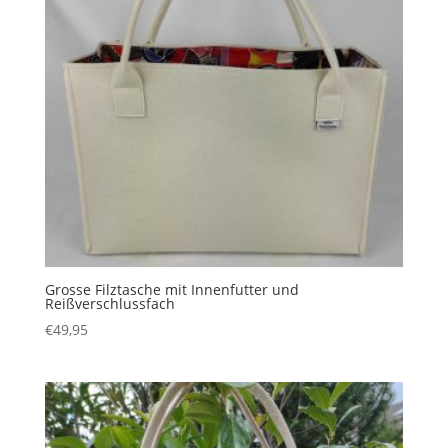
Grosse Filztasche mit Innenfutter und
Reißverschlussfach
€
49,95