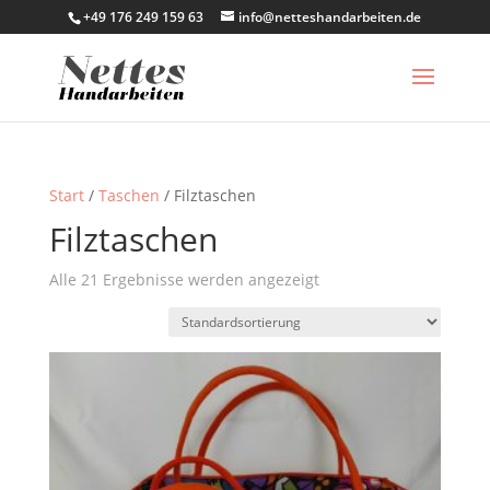
+49 176 249 159 63
info@netteshandarbeiten.de
Start
/
Taschen
/ Filztaschen
Filztaschen
Alle 21 Ergebnisse werden angezeigt