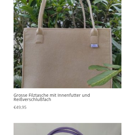
Grosse Filztasche mit Innenfutter und
Reißverschlußfach
€
49,95