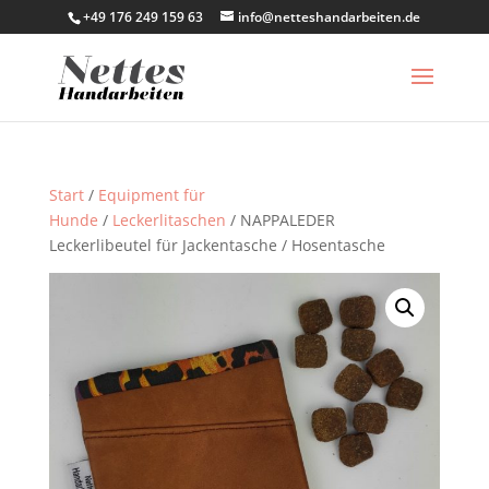
+49 176 249 159 63
info@netteshandarbeiten.de
Start
/
Equipment für
Hunde
/
Leckerlitaschen
/ NAPPALEDER
Leckerlibeutel für Jackentasche / Hosentasche