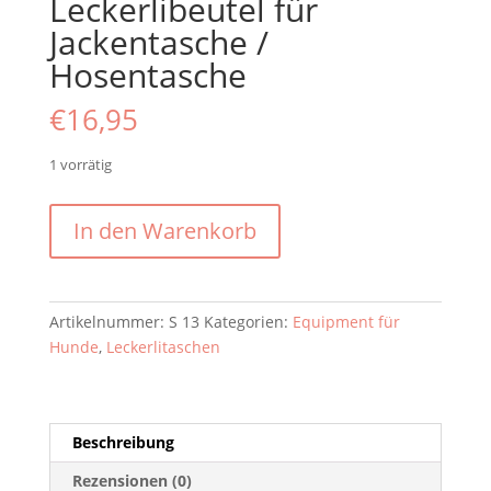
Leckerlibeutel für
Jackentasche /
Hosentasche
€
16,95
1 vorrätig
NAPPALEDER
In den Warenkorb
Leckerlibeutel
für
Jackentasche
/
Artikelnummer:
S 13
Kategorien:
Equipment für
Hosentasche
Hunde
,
Leckerlitaschen
Menge
Beschreibung
Rezensionen (0)