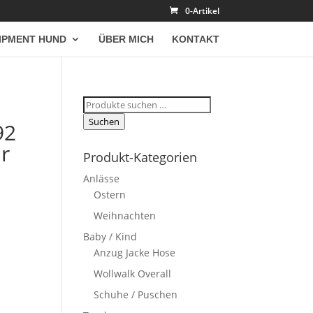
0-Artikel
IPMENT HUND
ÜBER MICH
KONTAKT
Suchen
nach:
Suchen
92
ür
Produkt-Kategorien
Anlässe
Ostern
Weihnachten
Baby / Kind
Anzug Jacke Hose
Wollwalk Overall
Schuhe / Puschen