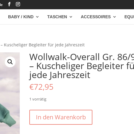
de
BABY / KIND
TASCHEN
ACCESSOIRES
EQU
– Kuscheliger Begleiter für jede Jahreszeit
Wollwalk-Overall Gr. 86/
– Kuscheliger Begleiter f
jede Jahreszeit
€
72,95
1 vorrätig
Wollwalk-
In den Warenkorb
Overall
Gr.
86/92