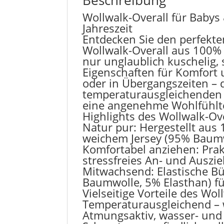
Wollwalk-Overall für Babys 
Jahreszeit
Entdecken Sie den perfekten
Wollwalk-Overall aus 100% S
nur unglaublich kuschelig,
Eigenschaften für Komfort
oder in Übergangszeiten – d
temperaturausgleichenden 
eine angenehme Wohlfühlt
Highlights des Wollwalk-Ov
Natur pur: Hergestellt aus 
weichem Jersey (95% Baumw
Komfortabel anziehen: Prak
stressfreies An- und Auszi
Mitwachsend: Elastische 
Baumwolle, 5% Elasthan) fü
Vielseitige Vorteile des Wol
Temperaturausgleichend – 
Atmungsaktiv, wasser- un