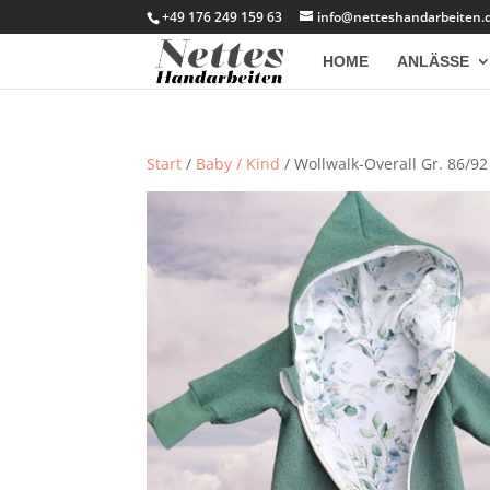
+49 176 249 159 63
info@netteshandarbeiten.
HOME
ANLÄSSE
Start
/
Baby / Kind
/ Wollwalk-Overall Gr. 86/92 