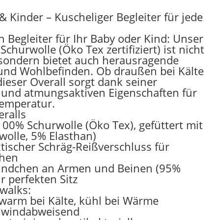
& Kinder – Kuscheliger Begleiter für jede
 Begleiter für Ihr Baby oder Kind: Unser
churwolle (Öko Tex zertifiziert) ist nicht
 sondern bietet auch herausragende
 und Wohlbefinden. Ob draußen bei Kälte
ieser Overall sorgt dank seiner
und atmungsaktiven Eigenschaften für
emperatur.
eralls
100% Schurwolle (Öko Tex), gefüttert mit
olle, 5% Elasthan)
tischer Schräg-Reißverschluss für
ehen
Bündchen an Armen und Beinen (95%
r perfekten Sitz
lwalks:
warm bei Kälte, kühl bei Wärme
d windabweisend