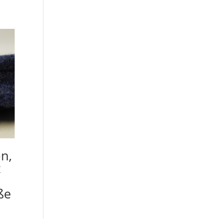
n,
t
ße