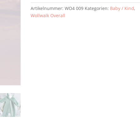
–
Artikelnummer:
WO4 009
Kategorien:
Baby / Kind
,
Kuscheliger
Wollwalk Overall
Begleiter
für
jede
Jahreszeit
Menge