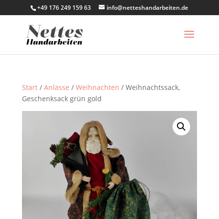
+49 176 249 159 63
info@netteshandarbeiten.de
Start
/
Anlässe
/
Weihnachten
/ Weihnachtssack,
Geschenksack grün gold