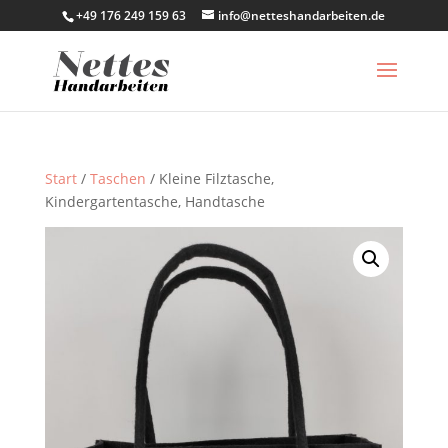
+49 176 249 159 63
info@netteshandarbeiten.de
Start
/
Taschen
/ Kleine Filztasche,
Kindergartentasche, Handtasche