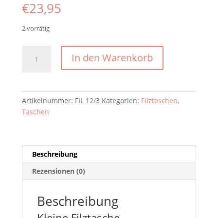
€
23,95
2 vorrätig
Kleine
In den Warenkorb
Filztasche,
Kindergartentasche,
Handtasche
Menge
Artikelnummer:
FIL 12/3
Kategorien:
Filztaschen
,
Taschen
Beschreibung
Rezensionen (0)
Beschreibung
Kleine Filztasche,